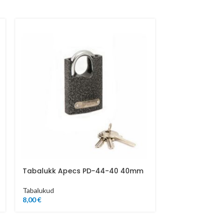
Tabalukk Apecs PD-44-40 40mm
Tabalukk Ap
Tabalukud
Tabalukud
8,00
€
11,00
€