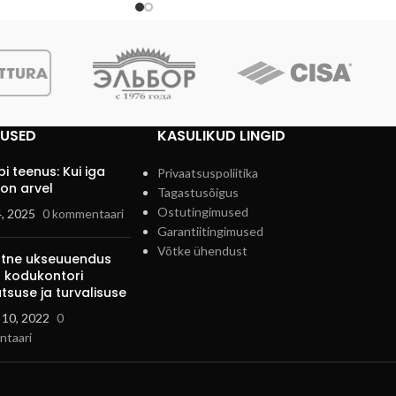
TUSED
KASULIKUD LINGID
i teenus: Kui iga
Privaatsuspoliitika
on arvel
Tagastusõigus
Ostutingimused
4, 2025
0 kommentaari
Garantiitingimused
Võtke ühendust
ihtne ukseuuendus
 kodukontori
tsuse ja turvalisuse
 10, 2022
0
taari