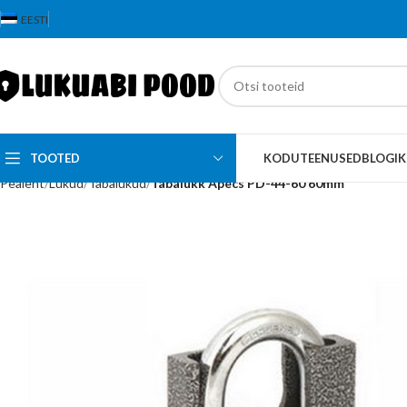
EESTI
TOOTED
KODU
TEENUSED
BLOGI
K
Pealeht
Lukud
Tabalukud
Tabalukk Apecs PD-44-60 60mm