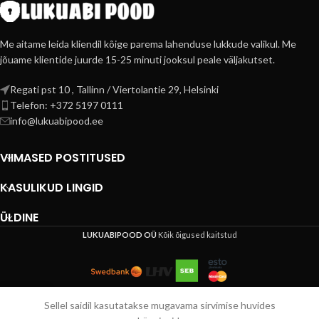
Me aitame leida kliendil kõige parema lahenduse lukkude valikul. Me
jõuame klientide juurde 15-25 minuti jooksul peale väljakutset.
Regati pst 10 , Tallinn / Viertolantie 29, Helsinki
Telefon: +372 5197 0111
info@lukuabipood.ee
VIIMASED POSTITUSED
KASULIKUD LINGID
ÜLDINE
LUKUABIPOOD OÜ
Kõik õigused kaitstud
Sellel saidil kasutatakse mugavama sirvimise huvides
Esileht
Tooted
Helista