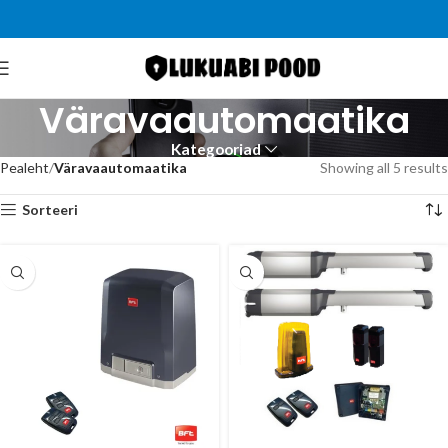
Väravaautomaatika
Kategooriad
Pealeht
Väravaautomaatika
Showing all 5 results
Sorteeri