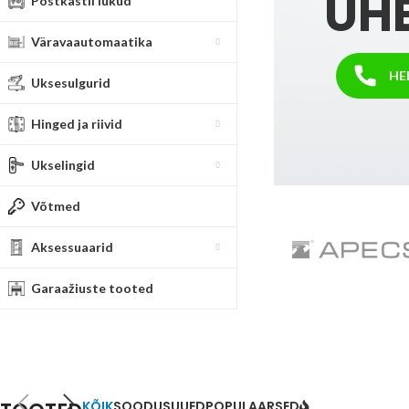
ÜH
Postkastii lukud
Väravaautomaatika
call
HE
Uksesulgurid
Hinged ja riivid
Ukselingid
Võtmed
Aksessuaarid
Garaažiuste tooted
KÕIK
SOODUS
UUED
POPULAARSED