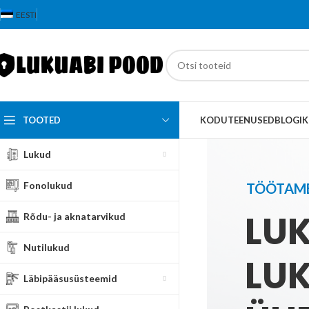
EESTI
TOOTED
KODU
TEENUSED
BLOGI
K
Lukud
Fonolukud
TÖÖTAME
LUK
Rõdu- ja aknatarvikud
Nutilukud
LU
Läbipääsusüsteemid