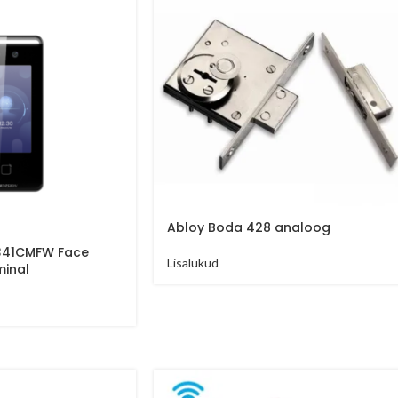
Abloy Boda 428 analoog
T341CMFW Face
Lisalukud
minal