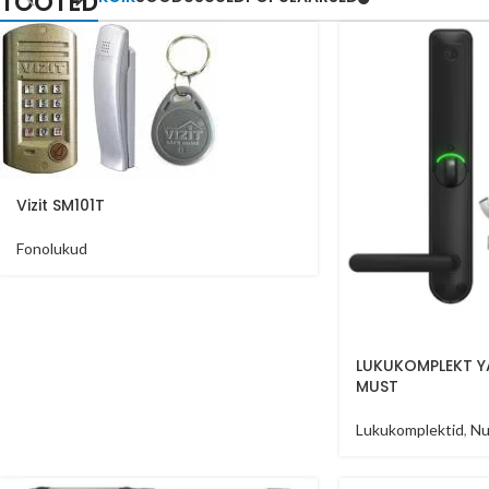
TOOTED
Vizit SM101T
Fonolukud
LUKUKOMPLEKT 
MUST
Lukukomplektid
,
Nu