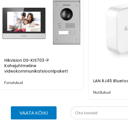
Hikvision DS-KIS703-P
Kahejuhtmeline
videokommunikatsioonipakett
LAN RJ45 Bluetoo
Fonolukud
Nutilukud
VAATA KÕIKI