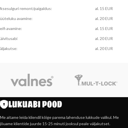
ksesulguri remont/paigaldus:
al. 15 EUR
üüteluku avamine:
al. 20 EUR
eifi avamine:
al. 15 EUR
äivitusabi
al. 20 EUR
äljakutse:
al. 20 EUR
Me aitame leida kliendil kõige parema lahenduse lukkude valikul. Me
jõuame klientide juurde 15-25 minuti jooksul peale väljakutset.