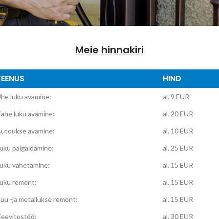
Meie hinnakiri
TEENUS
HIND
he luku avamine:
al. 9 EUR
ahe luku avamine:
al. 20 EUR
utoukse avamine:
al. 10 EUR
uku paigaldamine:
al. 25 EUR
uku vahetamine:
al. 15 EUR
uku remont:
al. 15 EUR
uu -ja metallukse remont:
al. 15 EUR
eevitustöö:
al. 30 EUR