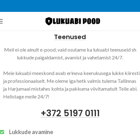
Teenused
Meil ei ole ainult e-pood, vaid osutame ka lukuabi teenuseid sh
lukkude paigaldamist, avamist ja vahetamist 24/7.
Meie lukuabi meeskond avab erineva keerukusega lukke kiiresti
ja professionaalselt. Me oleme iga hetk valmis tulema Tallinnas
ja Harjumaal mistahes kohta ja pakkuma viivitamatult Teile abi.
Helistage meile 24/7!
+372 5197 0111
Lukkude avamine