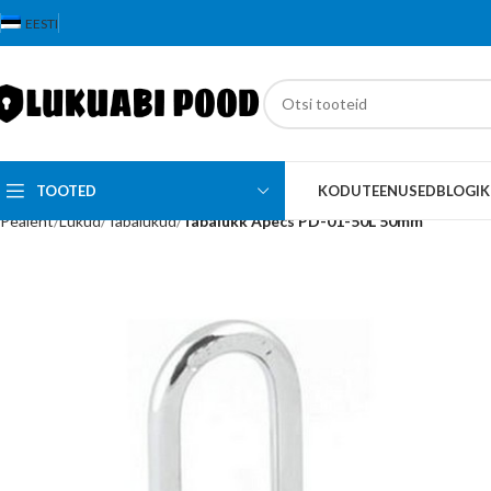
EESTI
TOOTED
KODU
TEENUSED
BLOGI
K
Pealeht
Lukud
Tabalukud
Tabalukk Apecs PD-01-50L 50mm