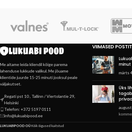
VIIMASED POSTI
Lukuab
minut 
Me aitame leida kliendil kõige parema
lahenduse lukkude valikul. Me jõuame
märts 
klientide juurde 15-25 minuti jooksul peale
väljakutset.
Üks l
tagab
Regati pst 10 , Tallinn / Viertolantie 29,
privaa
Helsinki
august
Telefon: +372 5197 0111
kommen
info@lukuabipood.ee
LUKUABIPOOD OÜ
Kõik õigused kaitstud