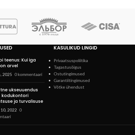
TUSED
KASULIKUD LINGID
i teenus: Kui iga
Privaatsuspoliitika
on arvel
Tagastusõigus
Ostutingimused
4, 2025
0 kommentaari
Garantiitingimused
Võtke ühendust
ihtne ukseuuendus
 kodukontori
tsuse ja turvalisuse
 10, 2022
0
taari