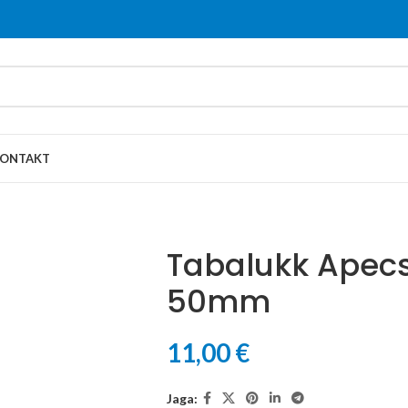
ONTAKT
Tabalukk Apec
50mm
11,00
€
Jaga: