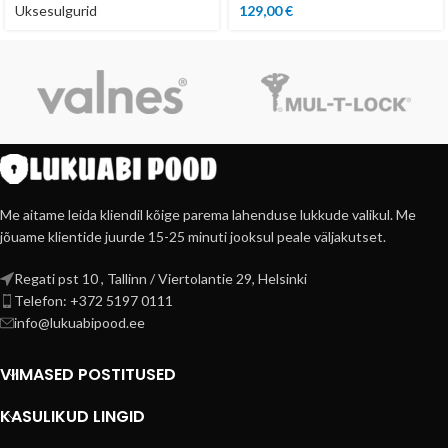
Uksesulgurid
129,00
€
Me aitame leida kliendil kõige parema lahenduse lukkude valikul. Me
jõuame klientide juurde 15-25 minuti jooksul peale väljakutset.
Regati pst 10 , Tallinn / Viertolantie 29, Helsinki
Telefon: +372 5197 0111
info@lukuabipood.ee
VIIMASED POSTITUSED
KASULIKUD LINGID