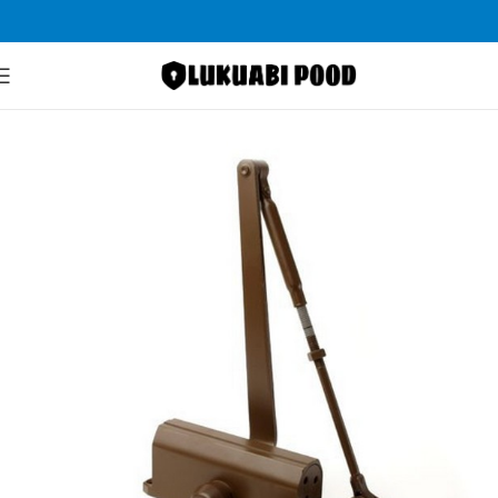
Pealeht
Uksesulgurid