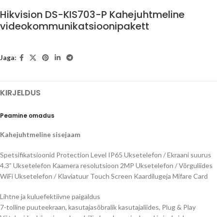
Hikvision DS-KIS703-P Kahejuhtmeline
videokommunikatsioonipakett
Jaga:
KIRJELDUS
Peamine omadus
Kahejuhtmeline sisejaam
Spetsifikatsioonid Protection Level IP65 Uksetelefon / Ekraani suurus
4.3” Uksetelefon Kaamera resolutsioon 2MP Uksetelefon / Võrguliides
WiFi Uksetelefon / Klaviatuur Touch Screen Kaardilugeja Mifare Card
Lihtne ja kuluefektiivne paigaldus
7-tolline puuteekraan, kasutajasõbralik kasutajaliides, Plug & Play