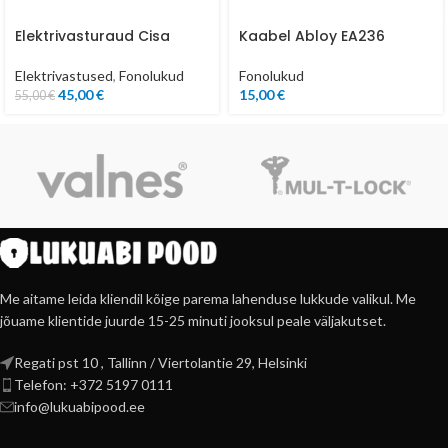
Elektrivasturaud Cisa
Kaabel Abloy EA236
Elektrivastused
,
Fonolukud
Fonolukud
45,00
€
15,00
€
55,00
€
Me aitame leida kliendil kõige parema lahenduse lukkude valikul. Me
jõuame klientide juurde 15-25 minuti jooksul peale väljakutset.
Regati pst 10 , Tallinn / Viertolantie 29, Helsinki
Telefon: +372 5197 0111
info@lukuabipood.ee