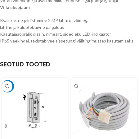
Võtab videokõne ja avab mobiilirakenduses igal pool ja igal ajal
Villa uksejaam
Kvaliteetne pildistamine 2 MP lahutusvõimega
Lihtne ja kuluefektiivne paigaldus
Kasutajasõbralik disain, nimesilt, sideoleku LED-indikaator
IP65 veekindel, takistab vee sissetungi välitingimustes kasutamiseks
SEOTUD TOOTED
-18%