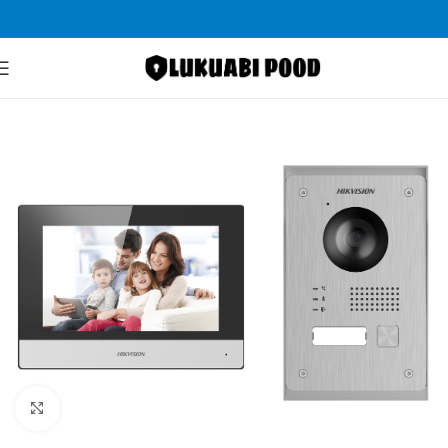
Pealeht
Fonolukud
Suurenda