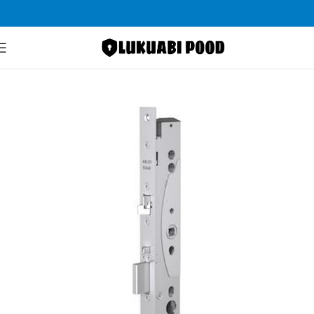
Pealeht
Lukud
Elektrilukud