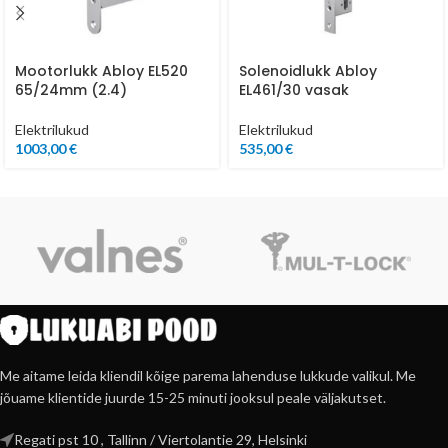
Mootorlukk Abloy EL520
Solenoidlukk Abloy
65/24mm (2.4)
EL461/30 vasak
Elektrilukud
Elektrilukud
1003,00
€
535,00
€
Me aitame leida kliendil kõige parema lahenduse lukkude valikul. Me
jõuame klientide juurde 15-25 minuti jooksul peale väljakutset.
Regati pst 10 , Tallinn / Viertolantie 29, Helsinki