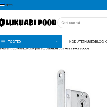
EESTI
TOOTED
KODU
TEENUSED
BLOGI
K
Pealeht
Lukud
Lukukorpused
Lukukorpus Assa FAS 90002