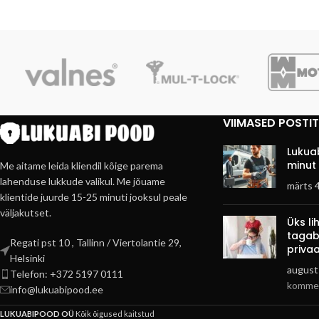
VIIMASED POSTI
Lukuab
minut 
Me aitame leida kliendil kõige parema
lahenduse lukkude valikul. Me jõuame
märts 
klientide juurde 15-25 minuti jooksul peale
väljakutset.
Üks l
tagab
Regati pst 10 , Tallinn / Viertolantie 29,
privaa
Helsinki
august
Telefon: +372 5197 0111
kommen
info@lukuabipood.ee
LUKUABIPOOD OÜ
Kõik õigused kaitstud