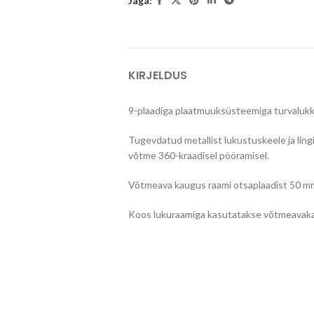
Jaga:
KIRJELDUS
9-plaadiga plaatmuuksüsteemiga turvalukk
Tugevdatud metallist lukustuskeele ja lingi
võtme 360-kraadisel pööramisel.
Võtmeava kaugus raami otsaplaadist 50 m
Koos lukuraamiga kasutatakse võtmeavaka