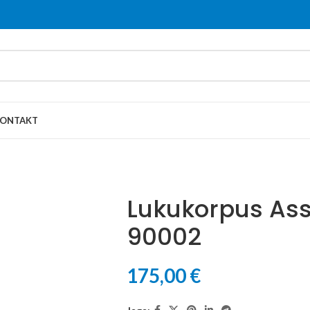
ONTAKT
Lukukorpus As
90002
175,00
€