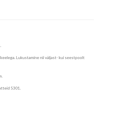
.
keelega. Lukustamine nii väljast- kui seestpoolt
m.
tteid 5301.