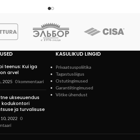
TUSED
KASULIKUD LINGID
i teenus: Kui iga
Privaatsuspoliitika
on arvel
Tagastusõigus
Ostutingimused
4, 2025
0 kommentaari
Garantiitingimused
Võtke ühendust
ihtne ukseuuendus
 kodukontori
tsuse ja turvalisuse
 10, 2022
0
taari