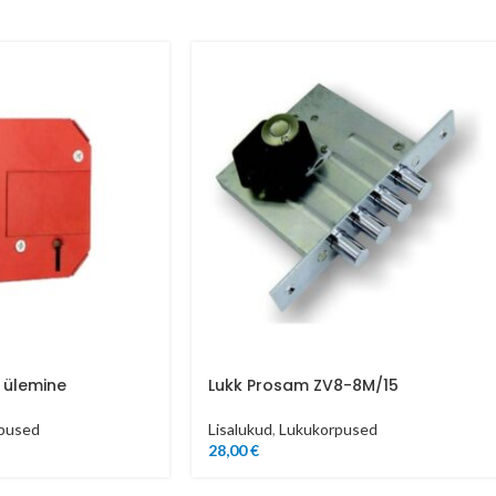
3 ülemine
Lukk Prosam ZV8-8M/15
pused
Lisalukud
,
Lukukorpused
28,00
€