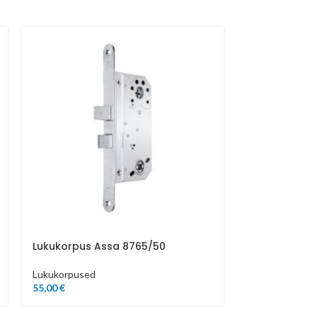
Lukukorpus Assa 8765/50
Pindlukk Elbo
Lukukorpused
Lisalukud
,
Luku
55,00
€
Garaažiuste to
36,00
€