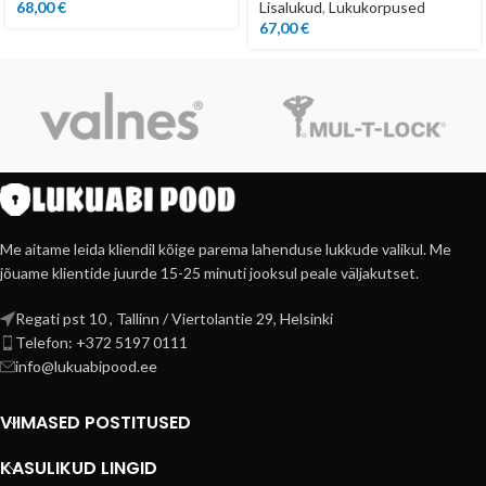
68,00
€
Lisalukud
,
Lukukorpused
67,00
€
Me aitame leida kliendil kõige parema lahenduse lukkude valikul. Me
jõuame klientide juurde 15-25 minuti jooksul peale väljakutset.
Regati pst 10 , Tallinn / Viertolantie 29, Helsinki
Telefon: +372 5197 0111
info@lukuabipood.ee
VIIMASED POSTITUSED
KASULIKUD LINGID