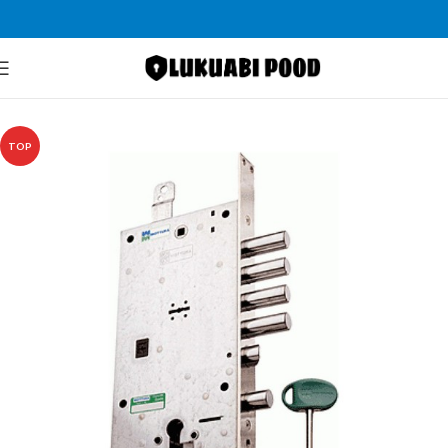
Pealeht
Lukud
Lukukorpused
TOP